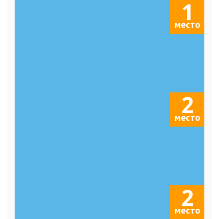
1
место
2
место
2
место