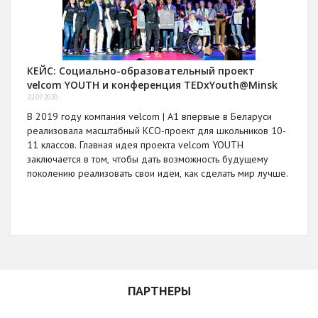
был презентован на финальной пресс-конференции
проекта «Я вижу!». Сборники с комиксами были переданы
лидерам мнений, которые разместили в своих социальных
сетях информационные посты. После презентации раздача
комиксов стартовала в 14-ти магазинах OZ по всей
КЕЙС: Социально-образовательный проект
Беларуси. Все желающие, кто не успел получить комикс,
velcom YOUTH и конференция TEDxYouth@Minsk
могли прочитать его бесплатно в онлайн-формате.
22.07.2020
ИТОГИ
В 2019 году компания velcom | A1 впервые в Беларуси
реализовала масштабный КСО-проект для школьников 10-
11 классов. Главная идея проекта velcom YOUTH
Более 30 журналистов посетили презентации
заключается в том, чтобы дать возможность будущему
комиксов в Минске и Витебске.
поколению реализовать свои идеи, как сделать мир лучше.
Более 120 публикаций в общереспубликанских и
областных СМИ.
Более 20 публикаций в социальных сетях лидеров
мнений.
20 детей приняли участие в мастер-классе.
ПАРТНЕРЫ
5 000 ребят получили в подарок комикс.