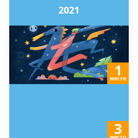
2021
1
место
3
место