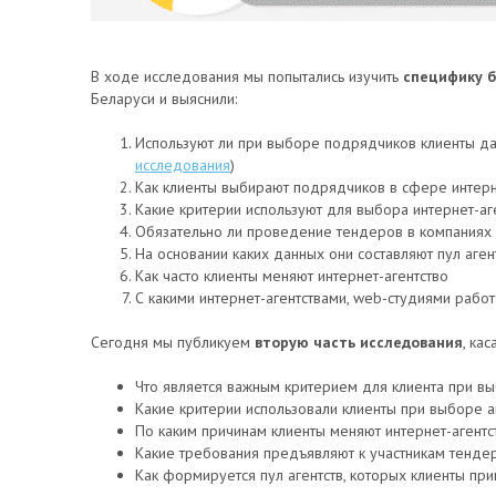
В ходе исследования мы попытались изучить
специфику б
Беларуси и выяснили:
Используют ли при выборе подрядчиков клиенты дан
исследования
)
Как клиенты выбирают подрядчиков в сфере интерн
Какие критерии используют для выбора интернет-аг
Обязательно ли проведение тендеров в компаниях к
На основании каких данных они составляют пул аге
Как часто клиенты меняют интернет-агентство
С какими интернет-агентствами, web-студиями рабо
Сегодня мы публикуем
вторую часть исследования
, ка
Что является важным критерием для клиента при вы
Какие критерии использовали клиенты при выборе аг
По каким причинам клиенты меняют интернет-агентс
Какие требования предъявляют к участникам тендер
Как формируется пул агентств, которых клиенты пр