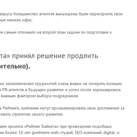
авируса большинство агентств вынуждены были перестроить свои
рые меняли офис.
м самым отложило на второй план задачи по подготовке к
ета» принял решение продлить
ительно).
их экономических трудностей очень важно не потерять позиции
я PR-агентств в будущее развитие и успех после коронакризиса.
ут важным фактором выбора подрядчиков
в Рейтинге, компании могут проанализировать свои достижения за
овать стратегию своего развития.
ами проекта «Рейтинг Байнета» при проведении подобных
 более 10 лет (рейтинги web-студий, SEO-компаний, digital- и