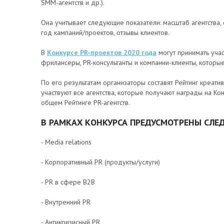
SMM-агентств и др.).
Она учитывает следующие показатели: масштаб агентства, 
год кампаний/проектов, отзывы клиентов.
В
Конкурсе PR-проектов 2020 года
могут принимать участ
фрилансеры, PR-консультанты и компании-клиенты, которы
По его результатам организаторы составят Рейтинг креатив
участвуют все агентства, которые получают награды на Кон
общем Рейтинге PR-агентств.
В РАМКАХ КОНКУРСА ПРЕДУСМОТРЕНЫ СЛ
- Media relations
- Корпоративный PR (продукты/услуги)
- PR в сфере B2B
- Внутренний PR
- Антикризисный PR