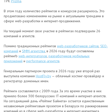
ТРК
Prizma
.
В этом году количество рейтингов и конкурсов расширилось. Это
продиктовано изменениями на рынке и актуальными трендами в
сфере web-разработки и интернет-продвижения.
На текущий момент свое участие в рейтингах подтвердили 26
компаний и агентств.
Помимо традиционных рейтингов
web-разработчиков сайтов
,
SEO-
компаний
и
SMM-агентства
, в 2026 году будут составлены
рейтингb
web-интеграторов
,
разработчиков мобильных
приложений
и
performance-агентств
.
Генеральным партнером проекта в 2026 году уже второй раз
выступила компания
HostFly.by
— облачный хостинг-провайдер и
регистратор доменных имен.
Рейтинги составляются с 2009 года. За это время участие в них
приняло более 300 белорусских IT-компаний и интернет-агентств.
На сегодняшний день «Рейтинг Байнета» остается единственным
независимым рейтинговым проектом в Беларуси по ранжированию
компаний из в сфере web-разработок и интернет-маркетинга.