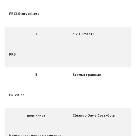
PRCI.Storytellers
3
3.2.1. Старт!
PR3
3
Всемыстранные
PR Vision
шорт-лист
Cleanup Day с Coca-Cola
Коммуникационная компания