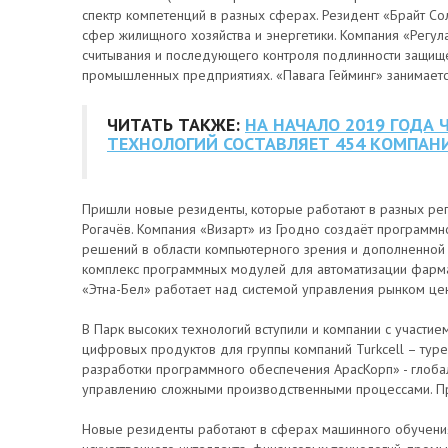
спектр компетенций в разных сферах. Резидент «Брайт 
сфер жилищного хозяйства и энергетики. Компания «Регул
считывания и последующего контроля подлинности защищ
промышленных предприятиях. «Павага Гейминг» занимаетс
ЧИТАТЬ ТАКЖЕ:
НА НАЧАЛО 2019 ГОДА
ТЕХНОЛОГИЙ СОСТАВЛЯЕТ 454 КОМПАН
Пришли новые резиденты, которые работают в разных регио
Рогачёв. Компания «Визарт» из Гродно создаёт программ
решений в области компьютерного зрения и дополненной 
комплекс программных модулей для автоматизации фарма
«Этна-Бел» работает над системой управления рынком це
В Парк высоких технологий вступили и компании с участи
цифровых продуктов для группы компаний Turkcell – турец
разработки программного обеспечения АрасКорп» - глоба
управлению сложными производственными процессами. Пр
Новые резиденты работают в сферах машинного обучения