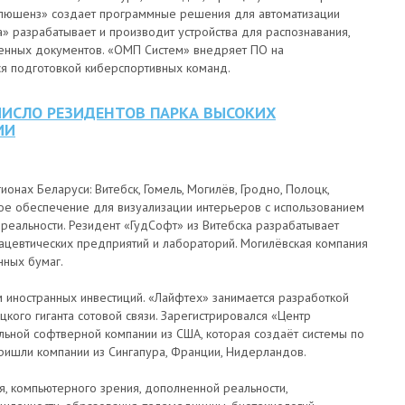
Солюшенз» создает программные решения для автоматизации
а» разрабатывает и производит устройства для распознавания,
енных документов. «ОМП Систем» внедряет ПО на
я подготовкой киберспортивных команд.
 ЧИСЛО РЕЗИДЕНТОВ ПАРКА ВЫСОКИХ
ИИ
нах Беларуси: Витебск, Гомель, Могилёв, Гродно, Полоцк,
ное обеспечение для визуализации интерьеров с использованием
реальности. Резидент «ГудСофт» из Витебска разрабатывает
цевтических предприятий и лабораторий. Могилёвская компания
нных бумаг.
ем иностранных инвестиций. «Лайфтех» занимается разработкой
кого гиганта сотовой связи. Зарегистрировался «Центр
льной софтверной компании из США, которая создаёт системы по
ишли компании из Сингапура, Франции, Нидерландов.
, компьютерного зрения, дополненной реальности,