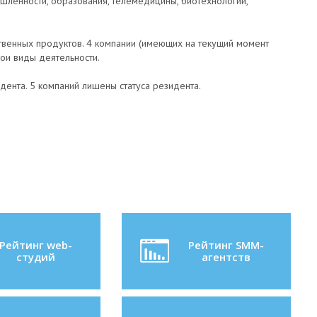
ышленности, образования, телемедицины, биотехнологий,
твенных продуктов. 4 компании (имеющих на текущий момент
вои виды деятельности.
дента. 5 компаний лишены статуса резидента.
Рейтинг web-
Рейтинг SMM-
студий
агентств