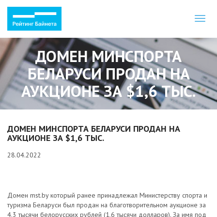
Toggl
naviga
ДОМЕН МИНСПОРТА
БЕЛАРУСИ ПРОДАН НА
АУКЦИОНЕ ЗА $1,6 ТЫС.
ДОМЕН МИНСПОРТА БЕЛАРУСИ ПРОДАН НА
АУКЦИОНЕ ЗА $1,6 ТЫС.
28.04.2022
Домен mst.by который ранее принадлежал Министерству спорта и
туризма Беларуси был продан на благотворительном аукционе за
4,3 тысячи белорусских рублей (1,6 тысячи долларов). За имя под