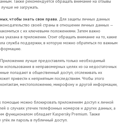
данным. Также рекомендуется обращать внимание на отзывы
лучше не загружать.
ных, чтобы знать свои права.
Для защиты личных данных
 законодательство своей страны в отношении личных данных —
знакомиться с их ключевыми положениями. Затем важно
на указана в приложении. Стоит обращать внимание на то, какие
ыла служба поддержки, в которую можно обратиться по важным
информацию.
Приложению лучше предоставлять только необходимый
или использования в неправомерных целях из-за недостаточных
данные попадают в общественный доступ, отслеживать их
может привести к неприятным последствиям. Чтобы этого
, контактам, местоположению, микрофону и другой информации,
х помощью можно блокировать приложениям доступ к личной
ей о случаях утечек телефонных номеров и других данных, а
ким функционалом обладает Kaspersky Premium. Также
 утёк ли пароль в публичный доступ.