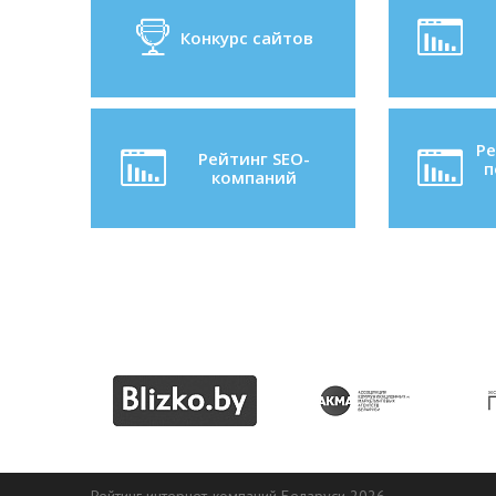
Конкурс сайтов
Ре
Рейтинг SEO-
п
компаний