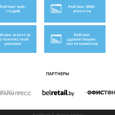
Рейтинг web-
Рейтинг SMM-
студий
агентств
йтинг агентств
Рейтинг
о контекстной
удовлетворен-
рекламе
ности клиентов
ПАРТНЕРЫ