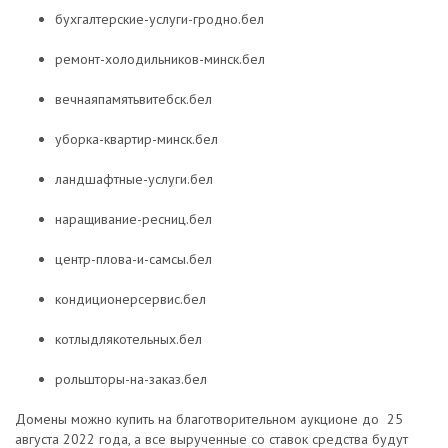
бухгалтерские-услуги-гродно.бел
ремонт-холодильников-минск.бел
вечнаяпамятьвитебск.бел
уборка-квартир-минск.бел
ландшафтные-услуги.бел
наращивание-ресниц.бел
центр-плова-и-самсы.бел
кондиционерсервис.бел
котлыдлякотельных.бел
рольшторы-на-заказ.бел
Домены можно купить на благотворительном аукционе до 25
августа 2022 года, а все вырученные со ставок средства будут