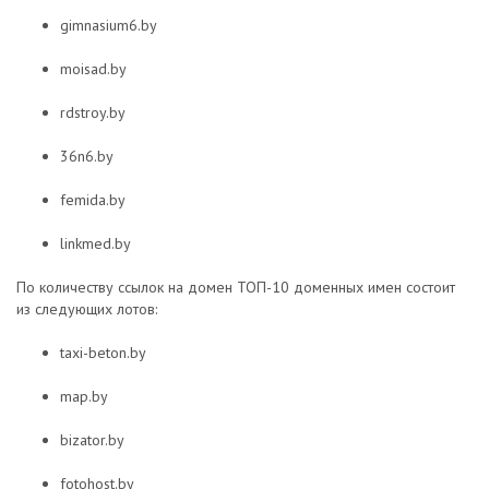
gimnasium6.by
moisad.by
rdstroy.by
36n6.by
femida.by
linkmed.by
По количеству ссылок на домен ТОП-10 доменных имен состоит
из следующих лотов:
taxi-beton.by
map.by
bizator.by
fotohost.by