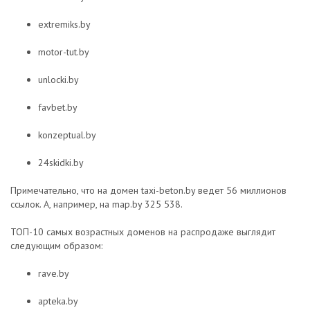
extremiks.by
motor-tut.by
unlocki.by
favbet.by
konzeptual.by
24skidki.by
Примечательно, что на домен taxi-beton.by ведет 56 миллионов
ссылок. А, например, на map.by 325 538.
ТОП-10 самых возрастных доменов на распродаже выглядит
следующим образом:
rave.by
apteka.by