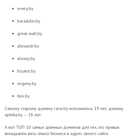
every.by
baradulin.by
great-wall.by
alexandr.by
alexey.by
bizator.by
evgeny.by
itex.by
Самому старому домену rave.by исполнилось 19 лет, домену
apteka.by — 18 лет.
А вот ТОП-10 самых длинных доменов для тех, кто привык
вкладывать весь смысл бизнеса в адрес своего сайта.