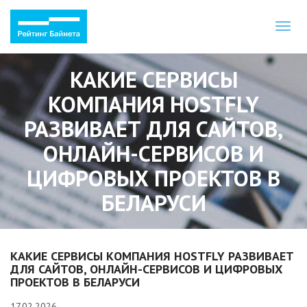
Toggl
naviga
КАКИЕ СЕРВИСЫ
КОМПАНИЯ HOSTFLY
РАЗВИВАЕТ ДЛЯ САЙТОВ,
ОНЛАЙН-СЕРВИСОВ И
ЦИФРОВЫХ ПРОЕКТОВ В
БЕЛАРУСИ
КАКИЕ СЕРВИСЫ КОМПАНИЯ HOSTFLY РАЗВИВАЕТ
ДЛЯ САЙТОВ, ОНЛАЙН-СЕРВИСОВ И ЦИФРОВЫХ
ПРОЕКТОВ В БЕЛАРУСИ
17.02.2026